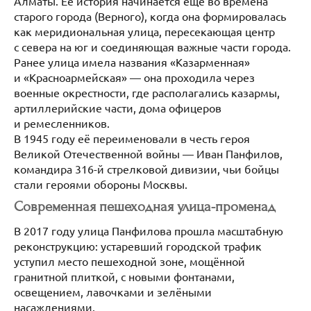
Алматы. Её история начинается ещё во времена
старого города (Верного), когда она формировалась
как меридиональная улица, пересекающая центр
с севера на юг и соединяющая важные части города.
Ранее улица имела названия «Казарменная»
и «Красноармейская» — она проходила через
военные окрестности, где располагались казармы,
артиллерийские части, дома офицеров
и ремесленников.
В 1945 году её переименовали в честь героя
Великой Отечественной войны — Иван Панфилов,
командира 316-й стрелковой дивизии, чьи бойцы
стали героями обороны Москвы.
Современная пешеходная улица-променад
В 2017 году улица Панфилова прошла масштабную
реконструкцию: устаревший городской трафик
уступил место пешеходной зоне, мощённой
гранитной плиткой, с новыми фонтанами,
освещением, лавочками и зелёными
насаждениями.