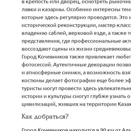
в крепость или дворец, осмотреть рыноч
лавки и казармы. Особенно интересны тем
которые здесь регулярно проводятся. Это 
исторической реконструкции, мастер-классы
владению саблей, верховой езде, а также
представления, где профессиональные акт
воссоздают сцены из жизни средневековых
Город Кочевников также привлекает люб
фотосессий. Аутентичные декорации позво
и атмосферные снимки, а возможность взя
костюмы делает фотографии еще более э
туристы могут провести здесь увлекательн
истории и культуры смогут глубже узнать 
цивилизаций, живших на территории Казах
Как добраться?
Город Кочевников находится в 90 км от Ал