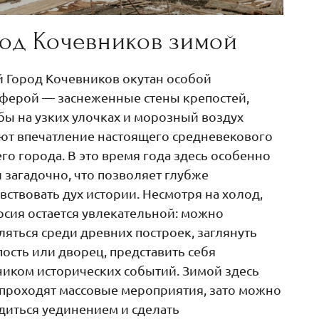
род Кочевников зимой
 Город Кочевников окутан особой
ферой — заснеженные стены крепостей,
бы на узких улочках и морозный воздух
ют впечатление настоящего средневекового
го города. В это время года здесь особенно
и загадочно, что позволяет глубже
вствовать дух истории. Несмотря на холод,
рсия остается увлекательной: можно
ляться среди древних построек, заглянуть
пость или дворец, представить себя
ником исторических событий. Зимой здесь
проходят массовые мероприятия, зато можно
диться уединением и сделать