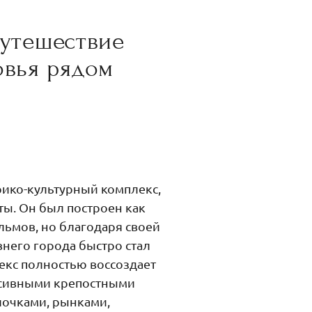
путешествие
овья рядом
ы
рико-культурный комплекс,
ы. Он был построен как
ьмов, но благодаря своей
внего города быстро стал
екс полностью воссоздает
ссивными крепостными
лочками, рынками,