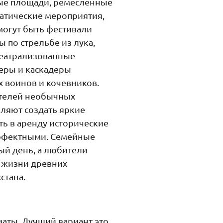
ные площади, ремесленные
атические мероприятия,
могут быть фестивали
 по стрельбе из лука,
 театрализованные
еры и каскадеры
 воинов и кочевников.
ителей необычных
ляют создать яркие
ть в аренду исторические
ффектными. Семейные
ый день, а любители
о жизни древних
стана.
маты. Лучший вариант это