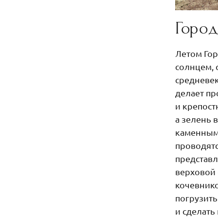
Горо
Летом Го
солнцем, 
средневек
делает пр
и крепост
а зелень 
каменным 
проводятс
представл
верховой
кочевнико
погрузить
и сделать