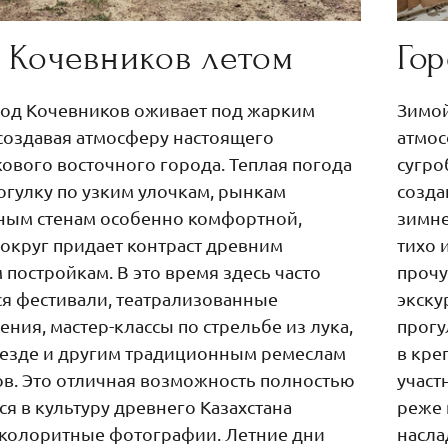
д Кочевников летом
Го
род Кочевников оживает под жарким
Зимой
создавая атмосферу настоящего
атмос
ового восточного города. Теплая погода
сугро
огулку по узким улочкам, рынкам
созда
ным стенам особенно комфортной,
зимне
вокруг придает контраст древним
тихо 
постройкам. В это время здесь часто
прочу
я фестивали, театрализованные
экску
ения, мастер-классы по стрельбе из лука,
прогу
 езде и другим традиционным ремеслам
в кре
в. Это отличная возможность полностью
участ
ся в культуру древнего Казахстана
реже 
 колоритные фотографии. Летние дни
насла