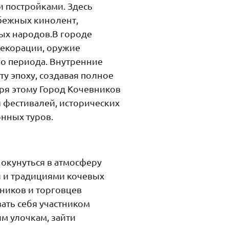
 постройками. Здесь
убежных кинолент,
ых народов.В городе
екорации, оружие
го периода. Внутренние
у эпоху, создавая полное
ря этому Город Кочевников
я фестивалей, исторических
онных туров.
окунуться в атмосферу
й и традициями кочевых
нников и торговцев
ать себя участником
им улочкам, зайти