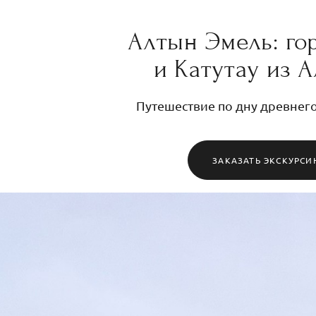
Алтын Эмель: го
и Катутау из 
Путешествие по дну древнего
ЗАКАЗАТЬ ЭКСКУРС