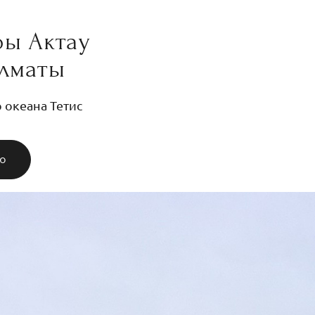
ры Актау
Алматы
 океана Тетис
ИЮ